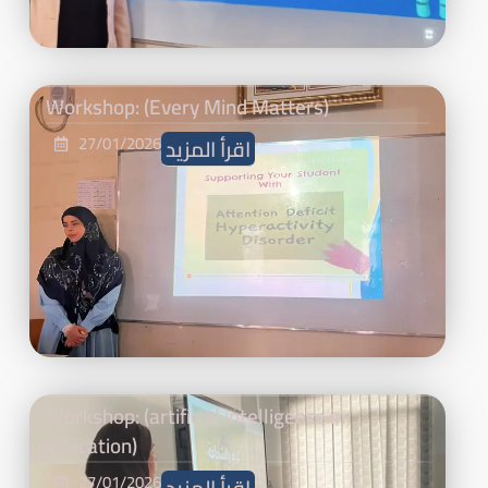
Workshop: (Every Mind Matters)
27/01/2026
اقرأ المزيد
Workshop: (artificial intelligence in
education)
27/01/2026