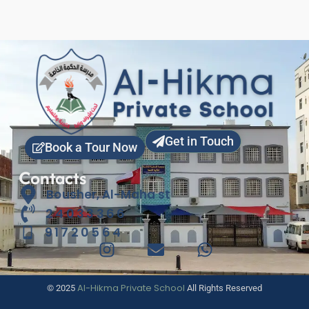
Get in Touch
Book a Tour Now
Contacts
Bousher, Al-Maha st
24033366
91720564
Al-Hikma Private School
© 2025
All Rights Reserved