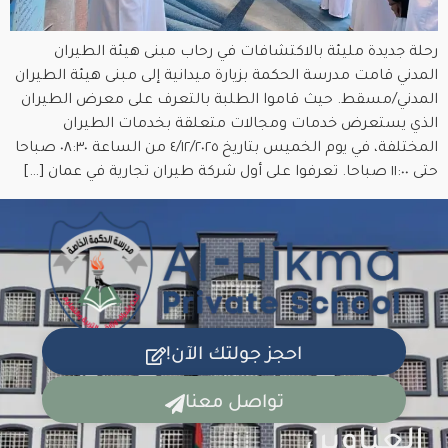
رحلة جديدة مليئة بالاكتشافات في رحاب مبنى هيئة الطيران
المدني قامت مدرسة الحكمة بزيارة ميدانية إلى مبنى هيئة الطيران
المدني/مسقط. حيث قاموا الطلبة بالتعرف على معرض الطيران
الذي يستعرض خدمات ومجالات متعلقة بخدمات الطيران
المختلفة، في يوم الخميس بتاريخ ٤/١٢/٢٠٢٥ من الساعة ٠٨:٣٠ صباحا
حتى ١١:٠٠ صباحا. تعرفوا على أول شركة طيران تجارية في عمان […]
احجز جولتك الآن!
تواصل معنا
العناوين