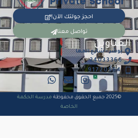
احجز جولتك الآن!
تواصل معنا
العناوين
بوشر - شارع المها
24033366
91720564
©2025 جميع الحقوق محفوظة
مدرسة الحكمة
الخاصة