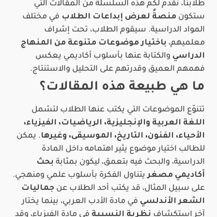
طلابنا، نقدم لكم هذه السلسلة من المقالات التي
ستكون
منصةً لعرض إبداعات الطلاب
في مختلف
المواد الدراسية. سيقوم الطلاب، تحت إشراف
معلميهم،
باختيار موضوعات متنوعة من المنهاج
الدراسي
والكتابة عنها بأسلوب أكاديمي يعكس
فهمهم العميق وقدرتهم على التحليل والاستنتاج.
ما هي طبيعة هذه المقالات؟
تتنوّع الموضوعات التي يكتب عنها الطلاب لتشمل
اللغة العربية والإنجليزية، الرياضيات، الفيزياء،
الأحياء، الفنون، التاريخ، الموسيقى، وغيرها
. يمكن
للطالب اختيار موضوع يثير اهتمامه داخل المادة
الدراسية، والبحث فيه بتعمق، ليكون بمثابة
بحث
أكاديمي مصغر
يتناول الفكرة بأسلوب علمي ومنهجي.
على سبيل المثال، قد يكتب أحد الطلاب عن
جماليات
الشعر الأندلسي
في مادة الأدب العربي، بينما يختار
آخر استكشاف
نظرية النسبية
في مادة الفيزياء، وقد