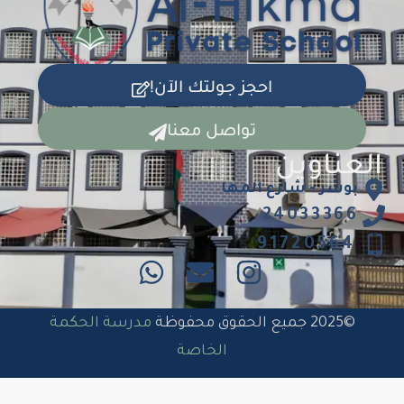
احجز جولتك الآن!
تواصل معنا
العناوين
بوشر - شارع المها
24033366
91720564
©2025 جميع الحقوق محفوظة
مدرسة الحكمة
الخاصة